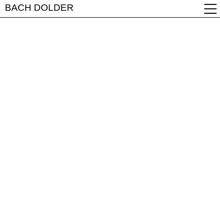
BACH DOLDER
voriges
nächstes
Neobiota - Natur im Wandel
Museum für Naturkunde Karlsruhe, 2020
Wettbewerb
In Arbeitsgemeinschaft mit
Sieveking von Borck